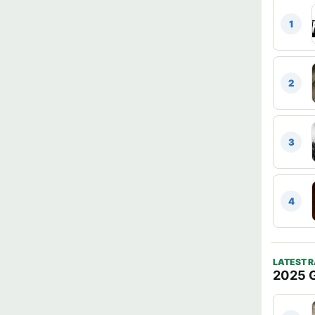
1
2
3
4
LATEST 
2025