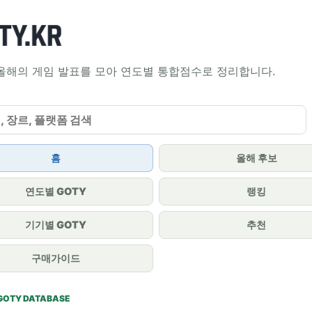
올해의 게임 발표를 모아 연도별 통합점수로 정리합니다.
홈
올해 후보
연도별 GOTY
랭킹
기기별 GOTY
추천
구매가이드
GOTY DATABASE