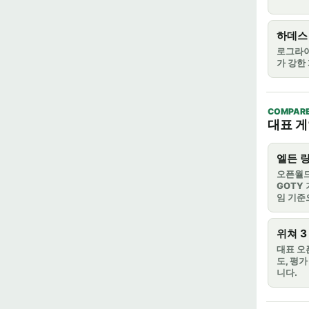
하데스
로그라이
가 강한
COMPAR
대표 게
엘든 링
오픈월드
GOTY
임 기준
위쳐 3
대표 오
도, 평
니다.