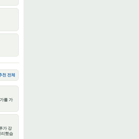
추천 전체
평가를 가
투가 강
 정리했습