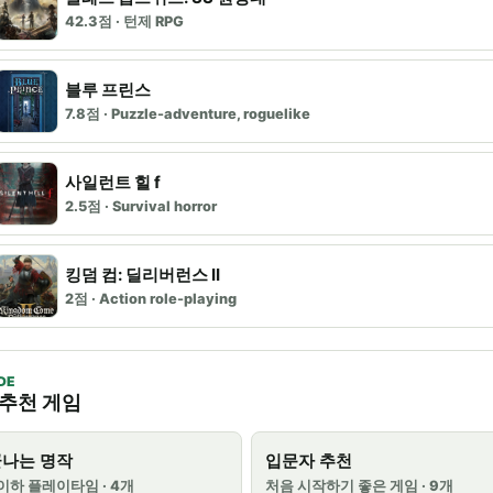
42.3점 · 턴제 RPG
블루 프린스
7.8점 · Puzzle-adventure, roguelike
사일런트 힐 f
2.5점 · Survival horror
킹덤 컴: 딜리버런스 II
2점 · Action role-playing
DE
추천 게임
끝나는 명작
입문자 추천
이하 플레이타임 · 4개
처음 시작하기 좋은 게임 · 9개