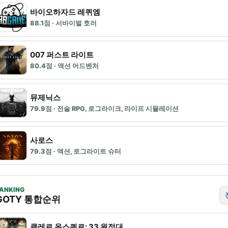
바이오하자드 레퀴엠
88.1점 · 서바이벌 호러
007 퍼스트 라이트
80.4점 · 액션 어드벤처
뮤제닉스
79.9점 · 전술 RPG, 로그라이크, 라이프 시뮬레이션
사로스
79.3점 · 액션, 로그라이트 슈터
RANKING
 GOTY 통합순위
클레르 옵스퀴르: 33 원정대