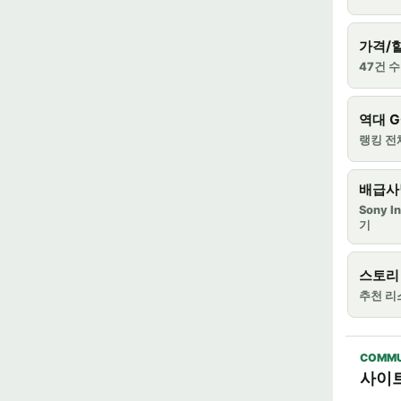
가격/
47건 
역대 G
랭킹 전
배급사
Sony I
기
스토리
추천 리
COMMU
사이트