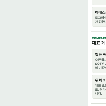
하데스
로그라이
가 강한
COMPAR
대표 게
엘든 링
오픈월드
GOTY
임 기준
위쳐 3
대표 오
도, 평
니다.