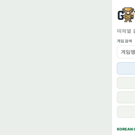
매체별 
게임 검색
KOREAN 