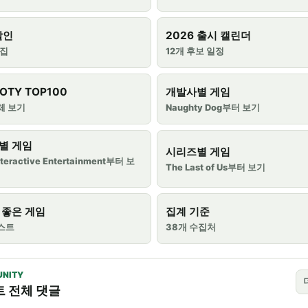
할인
2026 출시 캘린더
수집
12개 후보 일정
OTY TOP100
개발사별 게임
체 보기
Naughty Dog부터 보기
별 게임
시리즈별 게임
nteractive Entertainment부터 보
The Last of Us부터 보기
 좋은 게임
집계 기준
스트
38개 수집처
NITY
 전체 댓글