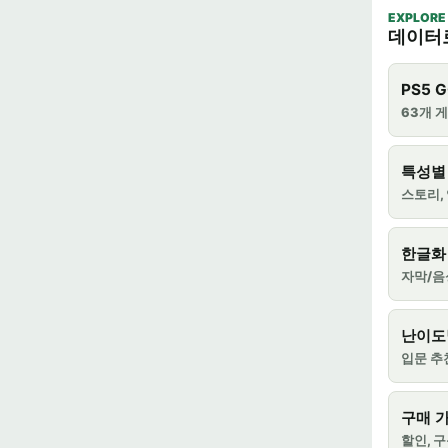
EXPLORE
데이터
PS5 
63개 
특성별
스토리,
한글화
자막/음
난이도
입문 추
구매 
할인, 