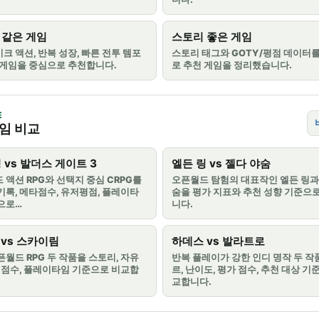
 같은 게임
스토리 좋은 게임
크 액션, 반복 성장, 빠른 전투 템포
스토리 태그와 GOTY/평점 데이터
 게임을 중심으로 추천합니다.
로 추천 게임을 정리했습니다.
E
임 비교
 vs 발더스 게이트 3
엘든 링 vs 젤다 야숨
 액션 RPG와 선택지 중심 CRPG를
오픈월드 탐험의 대표작인 엘든 링과
 기록, 메타점수, 유저평점, 플레이타
숨을 평가 지표와 추천 성향 기준으
으로…
니다.
 vs 스카이림
하데스 vs 발라트로
픈월드 RPG 두 작품을 스토리, 자유
반복 플레이가 강한 인디 명작 두 작
가 점수, 플레이타임 기준으로 비교합
르, 난이도, 평가 점수, 추천 대상 기
교합니다.