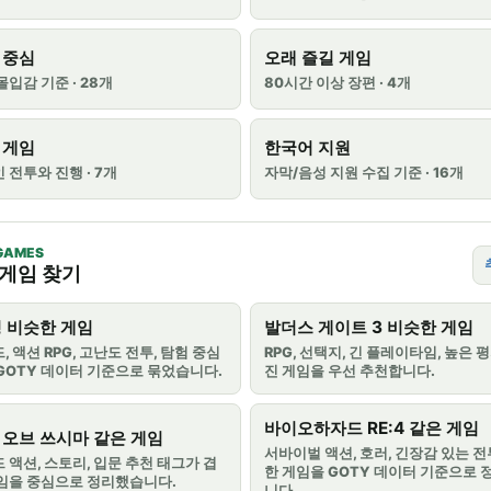
 중심
오래 즐길 게임
입감 기준 · 28개
80시간 이상 장편 · 4개
 게임
한국어 지원
 전투와 진행 · 7개
자막/음성 지원 수집 기준 · 16개
 GAMES
게임 찾기
링 비슷한 게임
발더스 게이트 3 비슷한 게임
 액션 RPG, 고난도 전투, 탐험 중심
RPG, 선택지, 긴 플레이타임, 높은 
GOTY 데이터 기준으로 묶었습니다.
진 게임을 우선 추천합니다.
바이오하자드 RE:4 같은 게임
 오브 쓰시마 같은 게임
서바이벌 액션, 호러, 긴장감 있는 전
 액션, 스토리, 입문 추천 태그가 겹
한 게임을 GOTY 데이터 기준으로
임을 중심으로 정리했습니다.
니다.