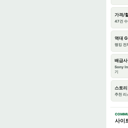
가격/
47건 
역대 G
랭킹 전
배급사
Sony I
기
스토리
추천 리
COMMU
사이트