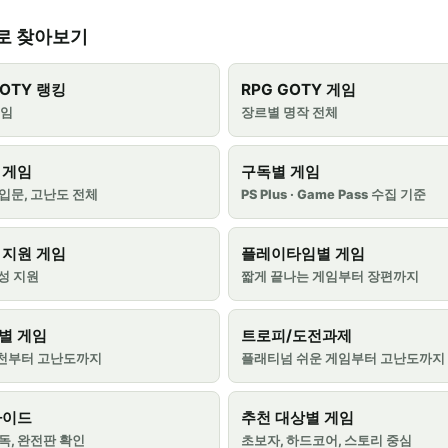
로 찾아보기
GOTY 랭킹
RPG GOTY 게임
게임
장르별 명작 전체
 게임
구독별 게임
 입문, 고난도 전체
PS Plus · Game Pass 수집 기준
 지원 게임
플레이타임별 게임
성 지원
짧게 끝나는 게임부터 장편까지
별 게임
트로피/도전과제
천부터 고난도까지
플래티넘 쉬운 게임부터 고난도까지
가이드
추천 대상별 게임
구독, 완전판 확인
초보자, 하드코어, 스토리 중심