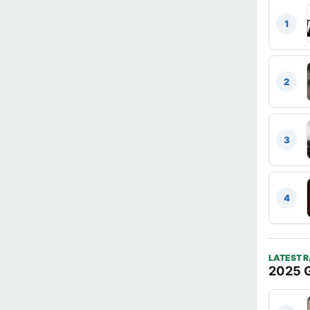
1
2
3
4
LATEST 
2025