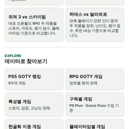
하데스 vs 발라트로
위쳐 3 vs 스카이림
반복 플레이가 강한 인디 명작
대표 오픈월드 RPG 두 작품을
두 작품을 장르, 난이도, 평가 점
스토리, 자유도, 평가 점수, 플레
수, 추천 대상 기준으로 비교합
이타임 기준으로 비교합니다.
니다.
EXPLORE
데이터로 찾아보기
PS5 GOTY 랭킹
RPG GOTY 게임
63개 게임
장르별 명작 전체
구독별 게임
특성별 게임
PS Plus · Game Pass 수집 기
스토리, 입문, 고난도 전체
준
한글화 지원 게임
플레이타임별 게임