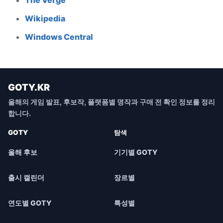
The Verge
Wikipedia
Windows Central
GOTY.KR
올해의 게임 발표, 후보작, 플랫폼별 명작과 구매 전 확인 정보를 정리
합니다.
GOTY
탐색
올해 후보
기기별 GOTY
출시 캘린더
장르별
연도별 GOTY
특성별